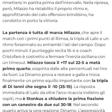
rimettersi in partita prima dell’intervallo. Nella ripresa,
però, Milazzo ha ristabilito il proprio ritmo e,
approfittando del calo offensivo brindisino, ha
condotto in porto la vittoria.
La partenza è tutta di marca Milazzo
, che apre il
match con i primi punti di Rimsa, la tripla di Lalic e un
ritmo forsennato su entrambi i lati del campo. Dopo
pochi minuti il punteggio recita 16-4 e coach
Cristofaro è costretto a fermare l’inerzia siciliana con
un timeout.
Milazzo tocca il +17 sul 22-5 a metà
primo quarto
, sospinta dalle alte percentuali nel tiro
da fuori. La Dinamo prova a restare a galla e trova
finalmente un primo squillo importante con
la tripla
di Di Ianni che segna il -10 (25-15)
. La risposta
immediata di Lalic da oltre l’arco ricaccia indietro gli
ospiti, ma
è Stonkus a chiudere la prima frazione
con un canestro da due sul 30-18
. Nel secondo
quarto arriva la vera reazione Dinamo. L’aggressività