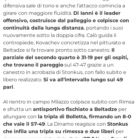
difensiva sale di tono e anche l’attacco comincia a
girare con maggiore fluidità.
Di Ianni è il leader
offensivo, costruisce dal palleggio e colpisce con
continuità dalla lunga distanza
, portando i suoi
nuovamente sotto la doppia cifra. Calò guida il
contropiede, Kovachev concretizza nel pitturato e
Beltadze si fa trovare pronto sotto canestro.
Il
parziale del secondo quarto è 31-19 per gli ospiti,
che trovano il pareggio
sul 47-47 grazie a un
canestro in acrobazia di Stonkus, con fallo subito e
libero realizzato.
Si va all’intervallo lungo sul 49
pari
.
Al rientro in campo Milazzo colpisce subito con Rimsa
e sfrutta un
antisportivo fischiato a Beltadze
per
allungare con
la tripla di Bolletta, firmando un 8-0
che vale il 57-49
. La Dinamo reagisce con
Stonkus
che infila una tripla su rimessa e due liberi
per