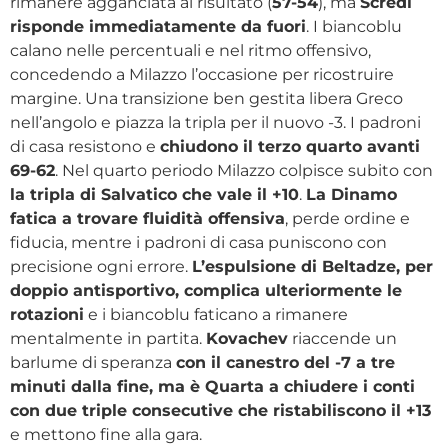
rimanere agganciata al risultato (
57-54
), ma
Scredi
risponde immediatamente da fuori
. I biancoblu
calano nelle percentuali e nel ritmo offensivo,
concedendo a Milazzo l’occasione per ricostruire
margine. Una transizione ben gestita libera Greco
nell’angolo e piazza la tripla per il nuovo -3. I padroni
di casa resistono e
chiudono il terzo quarto avanti
69-62
. Nel quarto periodo Milazzo colpisce subito con
la tripla di Salvatico che vale il +10
.
La Dinamo
fatica a trovare fluidità offensiva
, perde ordine e
fiducia, mentre i padroni di casa puniscono con
precisione ogni errore.
L’espulsione di Beltadze, per
doppio antisportivo, complica ulteriormente le
rotazioni
e i biancoblu faticano a rimanere
mentalmente in partita.
Kovachev
riaccende un
barlume di speranza
con il canestro del -7 a tre
minuti dalla fine, ma è Quarta a chiudere i conti
con due triple consecutive che ristabiliscono il +13
e mettono fine alla gara.