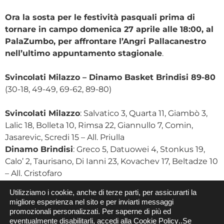
Ora la sosta per le festività pasquali prima di
tornare in campo domenica 27 aprile alle 18:00, al
PalaZumbo, per affrontare l’Angri Pallacanestro
nell’ultimo appuntamento
stagionale
.
Svincolati Milazzo – Dinamo Basket Brindisi 89-80
(30-18, 49-49, 69-62, 89-80)
Svincolati Milazzo
: Salvatico 3, Quarta 11, Giambò 3,
Lalic 18, Bolleta 10, Rimsa 22, Giannullo 7, Comin,
Jasarevic, Scredi 15 – All. Priulla
Dinamo Brindisi
: Greco 5, Datuowei 4, Stonkus 19,
Calo’ 2, Taurisano, Di Ianni 23, Kovachev 17, Beltadze 10
– All. Cristofaro
Arbitri: Filesi di Chiaramonte Gulfi (Rg) – Tartamella di
Utilizziamo i cookie, anche di terze parti, per assicurarti la
Trapani
migliore esperienza nel sito e per inviarti messaggi
promozionali personalizzati. Per saperne di più ed
Ufficio Comunicazione – Dinamo Basket Brindisi
eventualmente disabilitarli,
accedi alla
Cookie Policy
..
Se