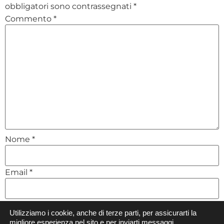
obbligatori sono contrassegnati
*
Commento
*
Nome
*
Email
*
Sito web
Utilizziamo i cookie, anche di terze parti, per assicurarti la
migliore esperienza nel sito e per inviarti messaggi